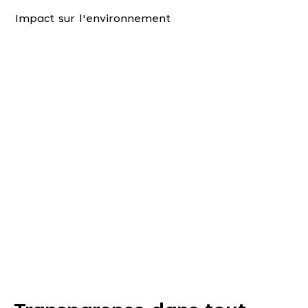
Impact sur l'environnement
Qualité Biagral et
certifications
Notre garantie pour les meilleurs compléments
nutritionnels