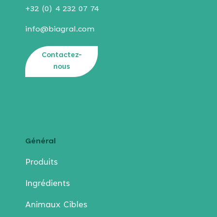
Notre équipe est tenue informée des
Nettoyage méticuleux des cuves après chaque
+32 (0) 4 232 07 74
changements législatifs.
production pour éviter toute contamination.
Tout le personnel doit respecter les bonnes
info@biagral.com
pratiques d'hygiène de l'entreprise.
Contactez-
nous
Général
Produits
Ingrédients
Animaux Cibles